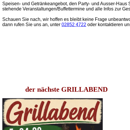
Spei­sen- und Geträn­ke­ange­bot, den Party- und Ausser-Haus 
stehen­de Veran­stal­tungen/Buffettermine und alle Infos zur Ge
Schauen Sie nach, wir hoffen es bleibt keine Frage un­beant­wor
dann rufen Sie uns an, unter
02852 4722
oder kontaktieren un
der nächste GRILLABEND