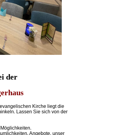
i der
gerhaus
van­ge­lischen Kirche liegt die
in­keln. Las­sen Sie sich von der
m Möglichkeiten.
mlich­keiten, Ange­bote, unser