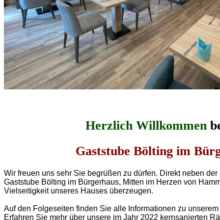
Herzlich Willkommen
be
Gast­stube Bölting im Bür
Wir freuen uns sehr Sie begrü­ßen zu dür­fen. Direkt neben der e
Gast­stube Böl­ting im Bürger­haus, Mitten im Herzen von Ham­m
Viel­sei­tig­keit unse­res Hauses über­zeugen.
Auf den Fol­ge­sei­ten fin­den Sie alle Infor­ma­tio­nen zu unse­re
Erfahren Sie mehr über unse­re im Jahr 2022 kernsanierten Räu