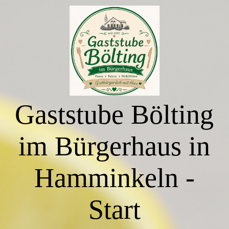
Start
Essen zum Mitnehmen
Gaststube Bölting
Buffettermine & Veranstaltungen
im Bürgerhaus in
Räumlichkeiten
Hamminkeln -
Saal - Bürgerhaus
Start