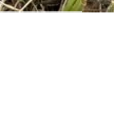
Unser
Biergarten für euch
DA!
Ab April geöffnet! Sobald das schöne Wetter wieder
da ist.