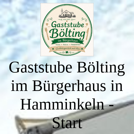
Start
Essen zum Mitnehmen
Gaststube Bölting
Buffettermine & Veranstaltungen
im Bürgerhaus in
Räumlichkeiten
Hamminkeln -
Saal - Bürgerhaus
Start