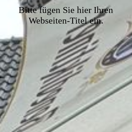
Gaststube
Bitte fügen Sie hier Ihren
Webseiten-Titel ein.
Service
Kegelbahn
Kontakt
Vereinslokal